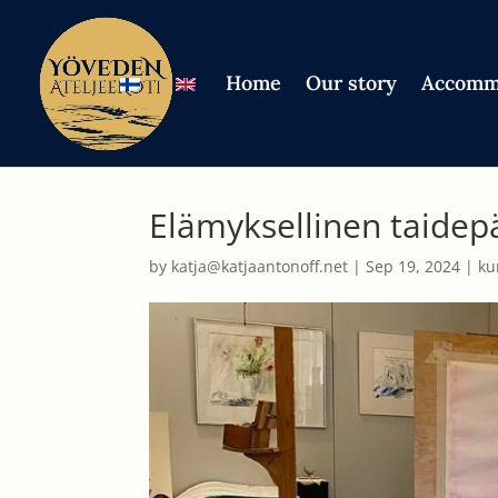
Home
Our story
Accomm
Elämyksellinen taidepä
by
katja@katjaantonoff.net
|
Sep 19, 2024
|
ku