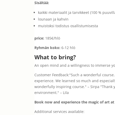
Sisältää:
kaikki materiaalit ja tarvikkeet (100 % puuvi
lounaan ja kahvin
muistoksi todistus osallistumisesta
price:
185€/hlö
Ryhmän koko:
6-12 hlö
What to bring?
An open mind and a willingness to immerse yourse
Customer Feedback:"Such a wonderful course. Be
experience. We learned so much and especially 
wonderfully inspiring course." – Sirpa "Thank 
environment." – Lila
Book now and experience the magic of art at
Additional services available: