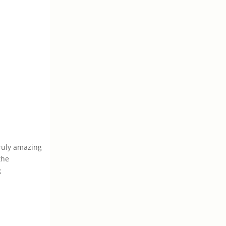
truly amazing
the
g