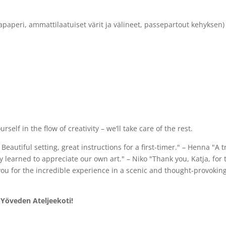
llapaperi, ammattilaatuiset värit ja välineet, passepartout kehyksen)
lf in the flow of creativity – we’ll take care of the rest.
autiful setting, great instructions for a first-timer." – Henna "A 
learned to appreciate our own art." – Niko "Thank you, Katja, for 
you for the incredible experience in a scenic and thought-provokin
 Yöveden Ateljeekoti!