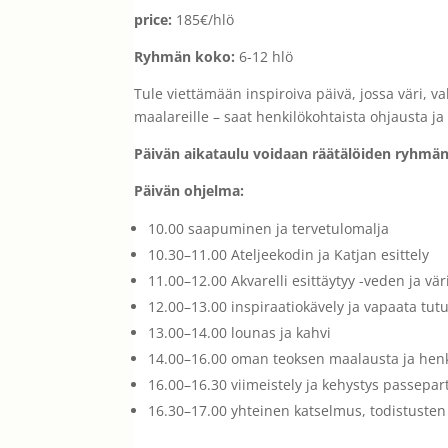
price:
185€/hlö
Ryhmän koko:
6-12 hlö
Tule viettämään inspiroiva päivä, jossa väri, val
maalareille – saat henkilökohtaista ohjausta 
Päivän aikataulu voidaan räätälöiden ryhmän
Päivän ohjelma:
10.00 saapuminen ja tervetulomalja
10.30–11.00 Ateljeekodin ja Katjan esittely
11.00–12.00 Akvarelli esittäytyy -veden ja väri
12.00–13.00 inspiraatiokävely ja vapaata tu
13.00–14.00 lounas ja kahvi
14.00–16.00 oman teoksen maalausta ja henk
16.00–16.30 viimeistely ja kehystys passepa
16.30–17.00 yhteinen katselmus, todistusten j