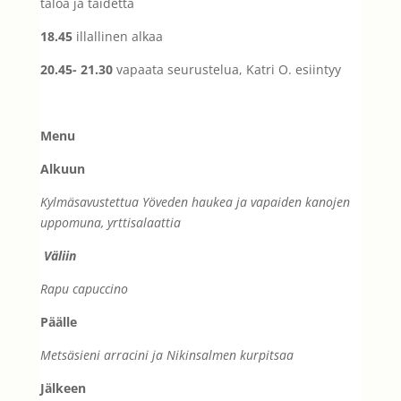
taloa ja taidetta
18.45
illallinen alkaa
20.45- 21.30
vapaata seurustelua, Katri O. esiintyy
Menu
Alkuun
Kylmäsavustettua Yöveden haukea ja vapaiden kanojen
uppomuna, yrttisalaattia
Väliin
Rapu capuccino
Päälle
Metsäsieni arracini ja Nikinsalmen kurpitsaa
Jälkeen