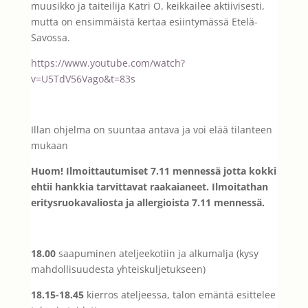
muusikko ja taiteilija Katri O. keikkailee aktiivisesti,
mutta on ensimmäistä kertaa esiintymässä Etelä-
Savossa.
https://www.youtube.com/watch?
v=U5TdV56Vago&t=83s
Illan ohjelma on suuntaa antava ja voi elää tilanteen
mukaan
Huom! Ilmoittautumiset 7.11 mennessä jotta kokki
ehtii hankkia tarvittavat raakaianeet. Ilmoitathan
eritysruokavaliosta ja allergioista 7.11 mennessä.
18.00
saapuminen ateljeekotiin ja alkumalja (kysy
mahdollisuudesta yhteiskuljetukseen)
18.15-18.45
kierros ateljeessa, talon emäntä esittelee