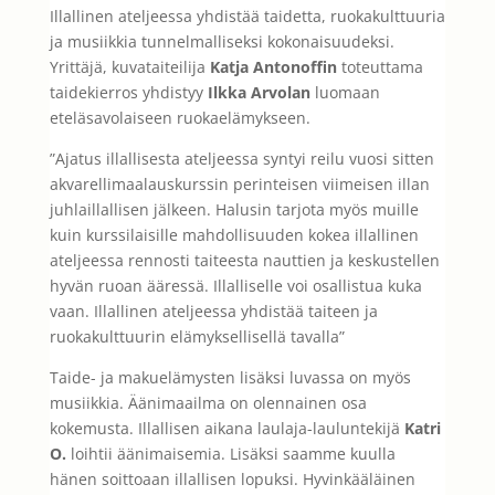
Illallinen ateljeessa yhdistää taidetta, ruokakulttuuria
ja musiikkia tunnelmalliseksi kokonaisuudeksi.
Yrittäjä, kuvataiteilija
Katja Antonoffin
toteuttama
taidekierros yhdistyy
Ilkka Arvolan
luomaan
eteläsavolaiseen ruokaelämykseen.
”Ajatus illallisesta ateljeessa syntyi reilu vuosi sitten
akvarellimaalauskurssin perinteisen viimeisen illan
juhlaillallisen jälkeen. Halusin tarjota myös muille
kuin kurssilaisille mahdollisuuden kokea illallinen
ateljeessa rennosti taiteesta nauttien ja keskustellen
hyvän ruoan ääressä. Illalliselle voi osallistua kuka
vaan. Illallinen ateljeessa yhdistää taiteen ja
ruokakulttuurin elämyksellisellä tavalla”
Taide- ja makuelämysten lisäksi luvassa on myös
musiikkia. Äänimaailma on olennainen osa
kokemusta. Illallisen aikana laulaja-lauluntekijä
Katri
O.
loihtii äänimaisemia. Lisäksi saamme kuulla
hänen soittoaan illallisen lopuksi. Hyvinkääläinen