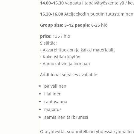
14.00–15.30
Vapaata iltapäivätyöskentelyä / ke
15.30-16.00
Ateljeekodin puotiin tutustuminen 
Group size: 5–12 people
: 6-25 hlö
price:
135 / hlö
Sisältää:
• Akvarellituokion ja kaikki materiaalit
• Kokoustilan käytön
• Aamukahvin ja lounaan
Additional services available:
päivällinen
illallinen
rantasauna
majoitus
aamiainen tai brunssi
Ota yhteyttä, suunnitellaan yhdessä ryhmällen