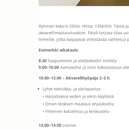
Ryhmän koko:6-25hlö. Hinta: 135€/hlö. Tämä päi
akvarellimaalaustuokion. Päivä tarjoaa tilaa uus
tiimeille, jotka kaipaavat virkistävää vaihtel
Esimerkki aikataulu
8.30
Saapuminen ja ateljeekodin esittely
9.00–10.00
Aamukahvi ja tiivis kokousosuus at
10.00–13.00 – Akvarellityöpaja 2–3 h
Lyhyt tekniikka- ja väriopastus
• Harjoituksia veden ja värin käytöstä
• Oman teoksen maalaus ohjauksella
• Yhteinen katselmus ja keskustelu
13.00–14.00
Lounas