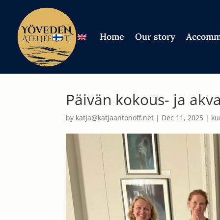
Home
Our story
Accomm
Päivän kokous- ja akva
by
katja@katjaantonoff.net
|
Dec 11, 2025
|
ku