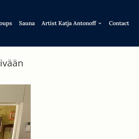
roups
Sauna
Artist Katja Antonoff
Contact
äivään