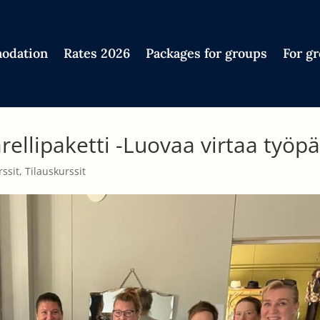
odation
Rates 2026
Packages for groups
For g
rellipaketti -Luovaa virtaa työp
rssit
,
Tilauskurssit