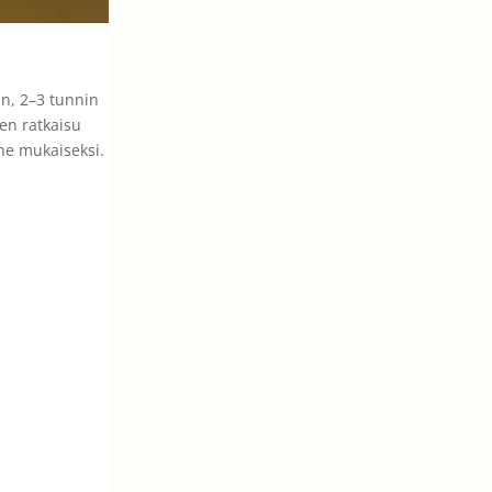
an, 2–3 tunnin
nen ratkaisu
nne mukaiseksi.