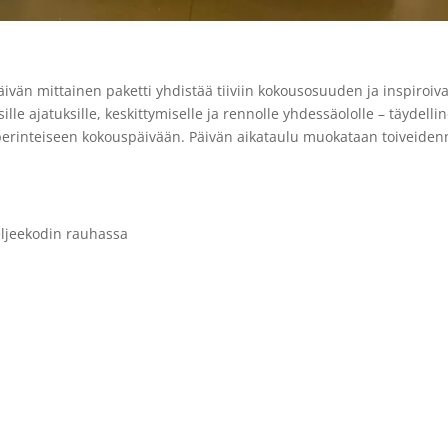
vän mittainen paketti yhdistää tiiviin kokousosuuden ja inspiroiv
ille ajatuksille, keskittymiselle ja rennolle yhdessäololle – täydelli
ua perinteiseen kokouspäivään. Päivän aikataulu muokataan toiveide
eljeekodin rauhassa