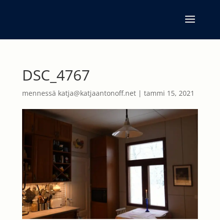
DSC_4767
mennessä
katja@katjaantonoff.net
|
tammi 15, 2021