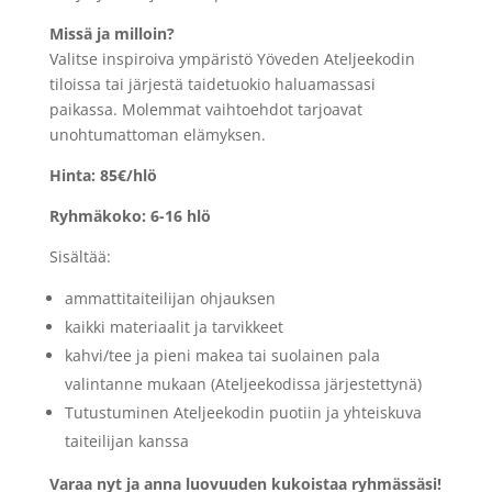
Missä ja milloin?
Valitse inspiroiva ympäristö Yöveden Ateljeekodin
tiloissa tai järjestä taidetuokio haluamassasi
paikassa. Molemmat vaihtoehdot tarjoavat
unohtumattoman elämyksen.
Hinta: 85€/hlö
Ryhmäkoko: 6-16 hlö
Sisältää:
ammattitaiteilijan ohjauksen
kaikki materiaalit ja tarvikkeet
kahvi/tee ja pieni makea tai suolainen pala
valintanne mukaan (Ateljeekodissa järjestettynä)
Tutustuminen Ateljeekodin puotiin ja yhteiskuva
taiteilijan kanssa
Varaa nyt ja anna luovuuden kukoistaa ryhmässäsi!