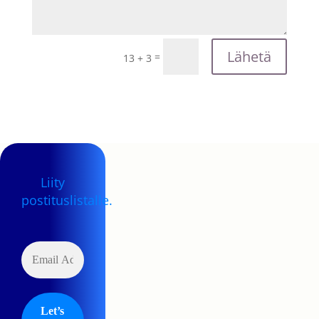
Lähetä
=
13 + 3
Liity
postituslistalle.