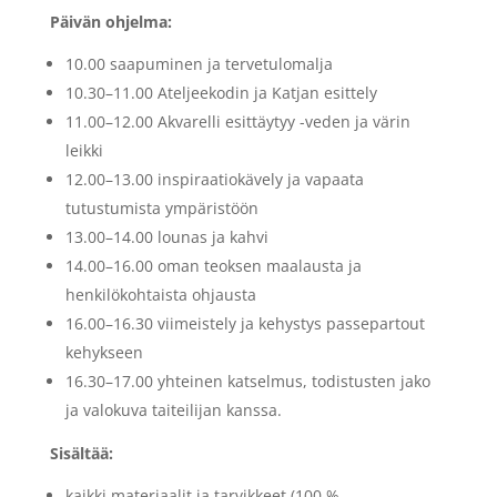
Päivän ohjelma:
10.00 saapuminen ja tervetulomalja
10.30–11.00 Ateljeekodin ja Katjan esittely
11.00–12.00 Akvarelli esittäytyy -veden ja värin
leikki
12.00–13.00 inspiraatiokävely ja vapaata
tutustumista ympäristöön
13.00–14.00 lounas ja kahvi
14.00–16.00 oman teoksen maalausta ja
henkilökohtaista ohjausta
16.00–16.30 viimeistely ja kehystys passepartout
kehykseen
16.30–17.00 yhteinen katselmus, todistusten jako
ja valokuva taiteilijan kanssa.
Sisältää:
kaikki materiaalit ja tarvikkeet (100 %