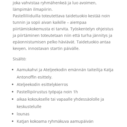
joka vahvistaa ryhmähenkeä ja luo avoimen,
lämpimän ilmapiirin.
Pastelliliiduilla toteutettava taidetuokio kestää noin
tunnin ja sopii aivan kaikille – aiempaa
piirtämiskokemusta ei tarvita. Työskentelyn ohjeistus
ja piirtäminen toteutetaan niin että turha jännitys ja
epäonnistumisen pelko häviävät. Taidetuokio antaa
kevyen, innostavan startin päivälle.
Sisältö:
Aamukahvi ja Ateljeekodin emännän taiteilija Katja
Antonoffin esittely.
Ateljeekodin esittelykierros
Pastellipiirustus työpaja noin 1h
aikaa kokoukselle tai vapaalle yhdessäololle ja
keskustelulle
lounas
Katjan kokoama ryhmäkuva aamupäivän