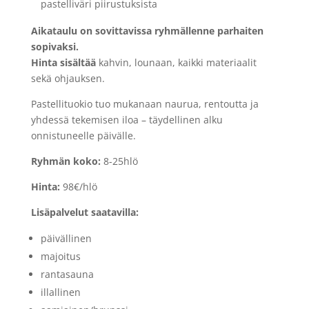
pastelliväri piirustuksista
Aikataulu on sovittavissa ryhmällenne parhaiten
sopivaksi.
Hinta sisältää
kahvin, lounaan, kaikki materiaalit
sekä ohjauksen.
Pastellituokio tuo mukanaan naurua, rentoutta ja
yhdessä tekemisen iloa – täydellinen alku
onnistuneelle päivälle.
Ryhmän koko:
8-25hlö
Hinta:
98€/hlö
Lisäpalvelut saatavilla:
päivällinen
majoitus
rantasauna
illallinen