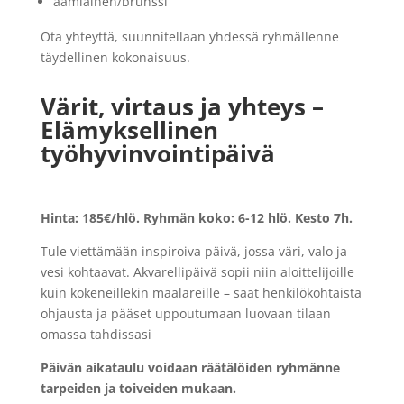
aamiainen/brunssi
Ota yhteyttä, suunnitellaan yhdessä ryhmällenne
täydellinen kokonaisuus.
Värit, virtaus ja yhteys –
Elämyksellinen
työhyvinvointipäivä
Hinta:
185€/hlö. Ryhmän koko:
6-12 hlö. Kesto 7h.
Tule viettämään inspiroiva päivä, jossa väri, valo ja
vesi kohtaavat. Akvarellipäivä sopii niin aloittelijoille
kuin kokeneillekin maalareille – saat henkilökohtaista
ohjausta ja pääset uppoutumaan luovaan tilaan
omassa tahdissasi
Päivän aikataulu voidaan räätälöiden ryhmänne
tarpeiden ja toiveiden mukaan.