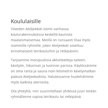
Koululaisille
Yöveden Ateljeekoti toimii vanhassa
koulurakennuksessa keskellä kaunista
maalaismaisemaa. Meillä on runsaasti tilaa myös
isommille ryhmille, joten Ateljeekoti soveltuu
erinomaisesti leirikouluihin ja retkipäiviin.
Tarjoamme monipuolisia aktiviteetteja taiteen,
käsityön, liikunnan ja luonnon parissa. Käytössämme
on oma ranta ja sauna noin kilometrin kävelymatkan
päässä Ateljeekodista. Halutessanne huolehdimme
myös kaikista aterioista.
Ota yhteyttä, niin suunnitellaan yhdessä juuri teidän
ryhmällenne sopiva leirikoulu tai retkipäivä.