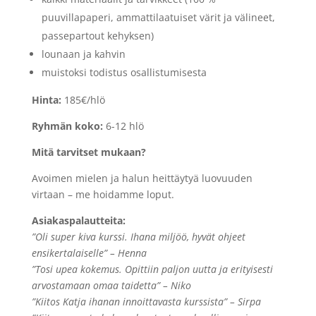
puuvillapaperi, ammattilaatuiset värit ja välineet,
passepartout kehyksen)
lounaan ja kahvin
muistoksi todistus osallistumisesta
Hinta:
185€/hlö
Ryhmän koko:
6-12 hlö
Mitä tarvitset mukaan?
Avoimen mielen ja halun heittäytyä luovuuden
virtaan – me hoidamme loput.
Asiakaspalautteita:
”Oli super kiva kurssi. Ihana miljöö, hyvät ohjeet
ensikertalaiselle” – Henna
”Tosi upea kokemus. Opittiin paljon uutta ja erityisesti
arvostamaan omaa taidetta” – Niko
”Kiitos Katja ihanan innoittavasta kurssista” – Sirpa