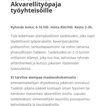
Akvarellityöpaja
työyhteisöille
Ryhmän koko: 6-16 hlö. Hinta 85€/hlö.
Kesto 2-3h.
Tule kokemaan elämyksellinen taidetuokio, joka sopii
täydellisesti työporukoille, kaveriporukoille,
polttareihin, serkustapaamisiin tai mihin tahansa
yhteisölliseen hetkeen. Taidetuokio on 2–3 tunnin
mittainen elämys, joka tuo iloa, vahvistaa ryhmän
yhteishenkeä ja kutsuu jokaisen löytämään
luovuutensa.
Et tarvitse aiempaa maalauskokemusta
–
ammattitaiteilijan ohjauksessa jokainen onnistuu!
Tuokion aikana pääset luomaan oman fyysisen tai
henkisen maisemasi akvarellien avulla. Lopuksi
taideteoksesi viimeistellään kauniilla passepartou-
kehystyksellä ja taustapahvilla.