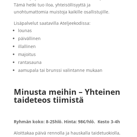
Tämä hetki tuo iloa, yhteisöllisyyttä ja
unohtumattomia muistoja kaikille osallistujille.
Lisäpalvelut saatavilla Ateljeekodissa:
lounas
päivällinen
illallinen
majoitus
rantasauna
aamupala tai brunssi valintanne mukaan
Minusta meihin – Yhteinen
taideteos tiimistä
Ryhmän koko: 8-25hlö. Hinta: 98€/hlö.
Kesto 3-4h
Aloittakaa päivä rennolla ja hauskalla taidetuokiolla,