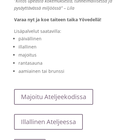
”Kiitos upeasta kokemuksesta, tunnelmallisessa ja
pysäyttävässä miljöössä” – Lila
Varaa nyt ja koe taiteen taika Yövedellä!
Lisäpalvelut saatavilla:
päivällinen
illallinen
majoitus
rantasauna
aamiainen tai brunssi
Majoitu Ateljeekodissa
Illallinen Ateljeessa