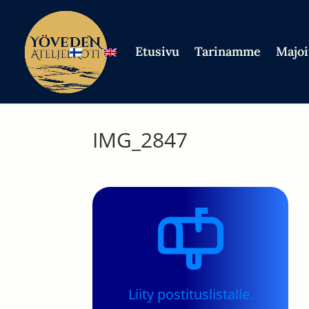
Etusivu
Tarinamme
Majoi
IMG_2847
Liity postituslistalle.