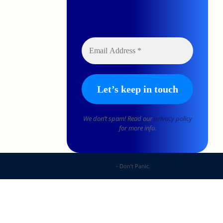
We don’t spam! Read our
privacy policy
for more info.
DP Web Solutions
- Don’t Panic.