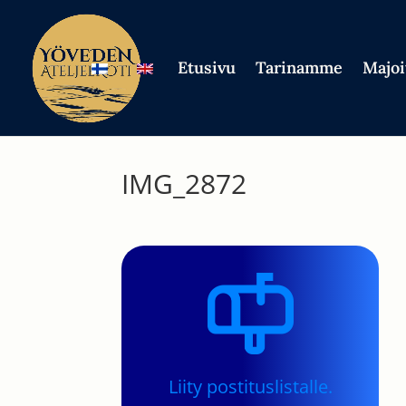
Etusivu
Tarinamme
Majoi
IMG_2872
Liity postituslistalle.