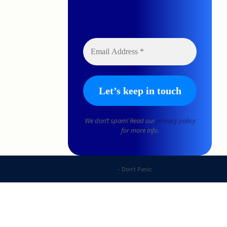
We don’t spam! Read our
privacy policy
for more info.
DP Web Solutions
- Don’t Panic.