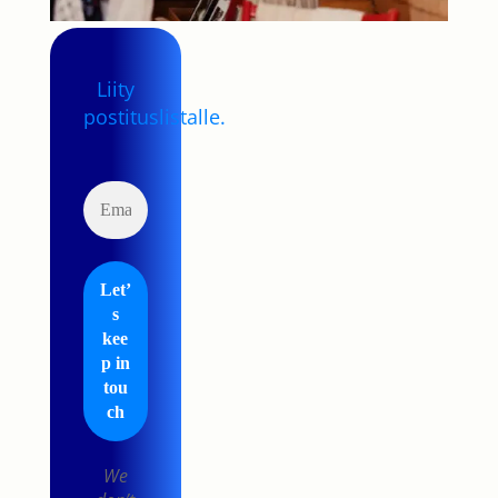
Liity
postituslistalle.
We