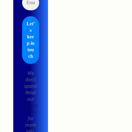
We
don’t
spam!
Read
our
privacy
policy
for
more
info.