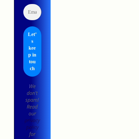
We
don’t
spam!
Read
our
privacy
policy
for