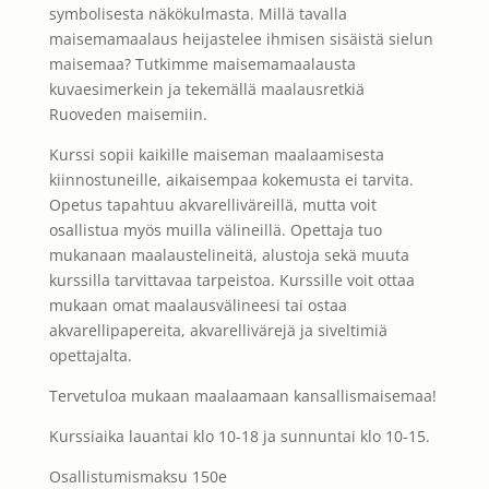
symbolisesta näkökulmasta. Millä tavalla
maisemamaalaus heijastelee ihmisen sisäistä sielun
maisemaa? Tutkimme maisemamaalausta
kuvaesimerkein ja tekemällä maalausretkiä
Ruoveden maisemiin.
Kurssi sopii kaikille maiseman maalaamisesta
kiinnostuneille, aikaisempaa kokemusta ei tarvita.
Opetus tapahtuu akvarelliväreillä, mutta voit
osallistua myös muilla välineillä. Opettaja tuo
mukanaan maalaustelineitä, alustoja sekä muuta
kurssilla tarvittavaa tarpeistoa. Kurssille voit ottaa
mukaan omat maalausvälineesi tai ostaa
akvarellipapereita, akvarellivärejä ja siveltimiä
opettajalta.
Tervetuloa mukaan maalaamaan kansallismaisemaa!
Kurssiaika lauantai klo 10-18 ja sunnuntai klo 10-15.
Osallistumismaksu 150e