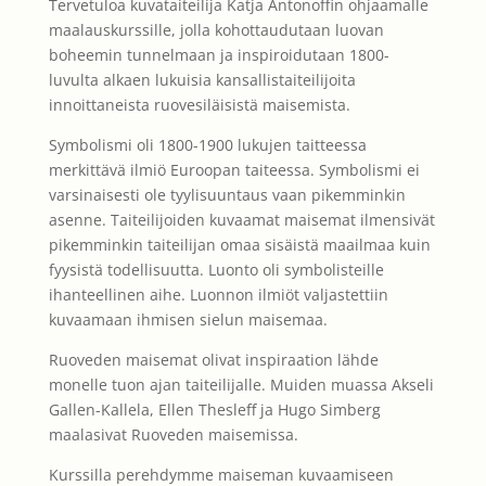
Tervetuloa kuvataiteilija Katja Antonoffin ohjaamalle
maalauskurssille, jolla kohottaudutaan luovan
boheemin tunnelmaan ja inspiroidutaan 1800-
luvulta alkaen lukuisia kansallistaiteilijoita
innoittaneista ruovesiläisistä maisemista.
Symbolismi oli 1800-1900 lukujen taitteessa
merkittävä ilmiö Euroopan taiteessa. Symbolismi ei
varsinaisesti ole tyylisuuntaus vaan pikemminkin
asenne. Taiteilijoiden kuvaamat maisemat ilmensivät
pikemminkin taiteilijan omaa sisäistä maailmaa kuin
fyysistä todellisuutta. Luonto oli symbolisteille
ihanteellinen aihe. Luonnon ilmiöt valjastettiin
kuvaamaan ihmisen sielun maisemaa.
Ruoveden maisemat olivat inspiraation lähde
monelle tuon ajan taiteilijalle. Muiden muassa Akseli
Gallen-Kallela, Ellen Thesleff ja Hugo Simberg
maalasivat Ruoveden maisemissa.
Kurssilla perehdymme maiseman kuvaamiseen