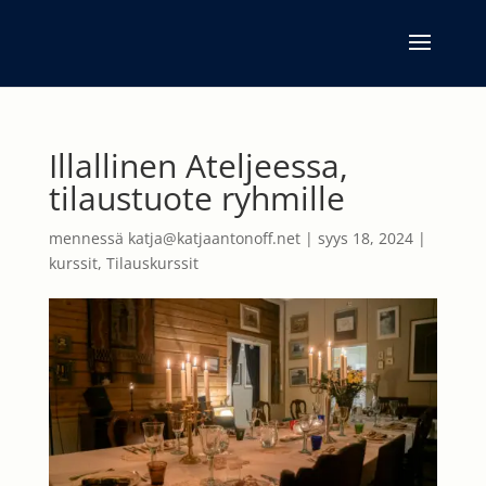
Illallinen Ateljeessa,
tilaustuote ryhmille
mennessä
katja@katjaantonoff.net
|
syys 18, 2024
|
kurssit
,
Tilauskurssit