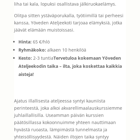
liha tai kala, lopuksi osallistava jälkiruokaelämys.
Olitpa sitten ystäväporukalla, työtiimillä tai perheesi
kanssa, Yöveden Ateljeekoti tarjoaa elämyksiä, jotka
jäävät elämään muistoissasi.
Hinta:
65 €/hlö
Ryhmäkoko:
alkaen 10 henkilöä
Kesto:
2-3 tuntia
Tervetuloa kokemaan Yöveden
Ateljeekodin taika – ilta, joka koskettaa kaikkia
aisteja!
Ajatus illallisesta ateljeessa syntyi kauniista
perinteestä, joka alkoi akvarellimaalauskurssiemme
juhlaillallisilla. Useamman päivän kurssien
päätösillassa kokoonnuimme yhteen nauttimaan
hyvästä ruoasta, lämpimästä tunnelmasta ja
yhteisöllisyydestä. Näiden iltojen taika syntyy