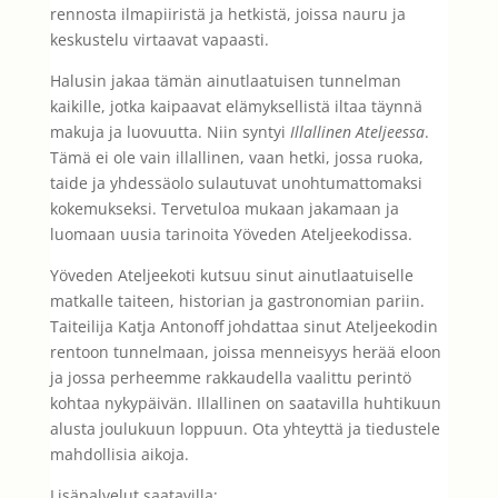
rennosta ilmapiiristä ja hetkistä, joissa nauru ja
keskustelu virtaavat vapaasti.
Halusin jakaa tämän ainutlaatuisen tunnelman
kaikille, jotka kaipaavat elämyksellistä iltaa täynnä
makuja ja luovuutta. Niin syntyi
Illallinen Ateljeessa
.
Tämä ei ole vain illallinen, vaan hetki, jossa ruoka,
taide ja yhdessäolo sulautuvat unohtumattomaksi
kokemukseksi. Tervetuloa mukaan jakamaan ja
luomaan uusia tarinoita Yöveden Ateljeekodissa.
Yöveden Ateljeekoti kutsuu sinut ainutlaatuiselle
matkalle taiteen, historian ja gastronomian pariin.
Taiteilija Katja Antonoff johdattaa sinut Ateljeekodin
rentoon tunnelmaan, joissa menneisyys herää eloon
ja jossa perheemme rakkaudella vaalittu perintö
kohtaa nykypäivän. Illallinen on saatavilla huhtikuun
alusta joulukuun loppuun. Ota yhteyttä ja tiedustele
mahdollisia aikoja.
Lisäpalvelut saatavilla: