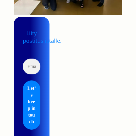
Liity
postituslistalle.