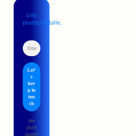
Liity
postituslistalle.
We
don’t
spam!