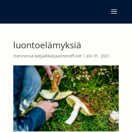
luontoelämyksiä
mennessä
katja@katjaantonoff.net
|
elo 31, 2021