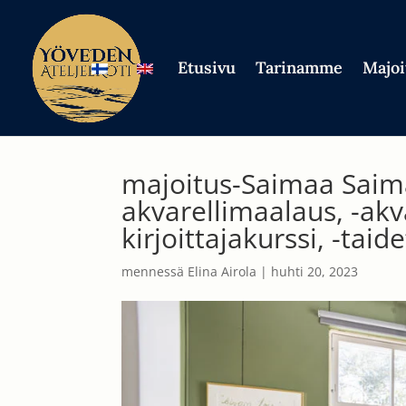
Etusivu
Tarinamme
Majoi
majoitus-Saimaa Saimaa,
akvarellimaalaus, -akva
kirjoittajakurssi, -taid
mennessä
Elina Airola
|
huhti 20, 2023