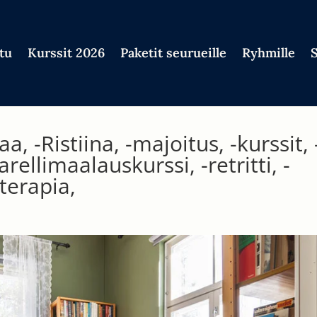
tu
Kurssit 2026
Paketit seurueille
Ryhmille
 -Ristiina, -majoitus, -kurssit, 
rellimaalauskurssi, -retritti, -
eterapia,