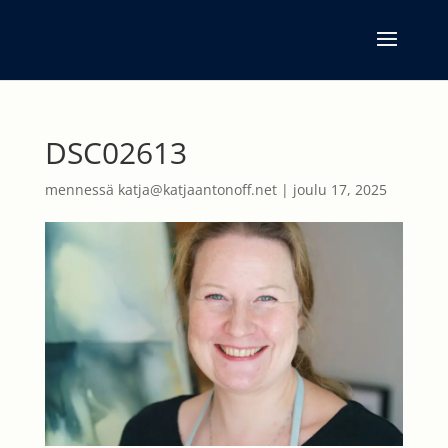
DSC02613
mennessä
katja@katjaantonoff.net
|
joulu 17, 2025