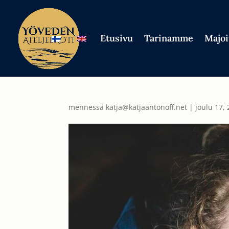
Etusivu
Tarinamme
Majoi
mennessä
katja@katjaantonoff.net
|
joulu 17,