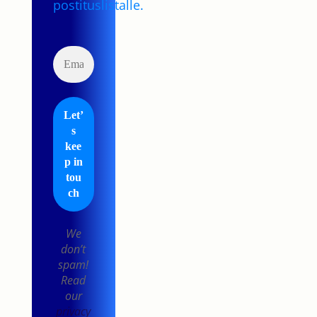
postituslistalle.
We
don’t
spam!
Read
our
privacy