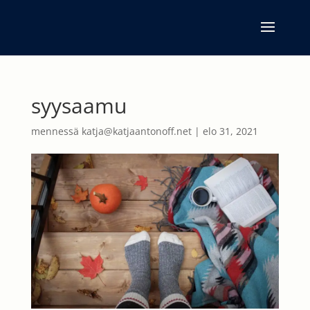
syysaamu
mennessä
katja@katjaantonoff.net
|
elo 31, 2021