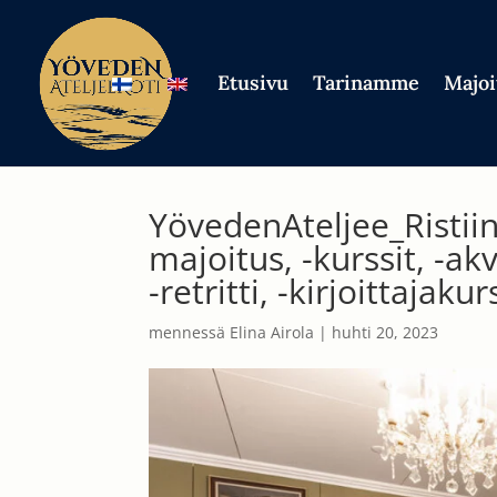
Etusivu
Tarinamme
Majoi
YövedenAteljee_Ristiin
majoitus, -kurssit, -ak
-retritti, -kirjoittajaku
mennessä
Elina Airola
|
huhti 20, 2023