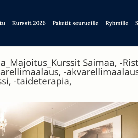
tu
Kurssit 2026
Paketit seurueille
Ryhmille
a_Majoitus_Kurssit Saimaa, -Risti
varellimaalaus, -akvarellimaalau
rssi, -taideterapia,